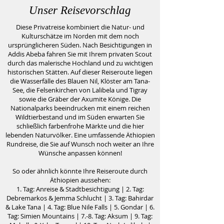
Unser Reisevorschlag
Diese Privatreise kombiniert die Natur- und
Kulturschätze im Norden mit dem noch
ursprünglicheren Süden. Nach Besichtigungen in
Addis Abeba fahren Sie mit Ihrem privaten Scout
durch das malerische Hochland und zu wichtigen
historischen Stätten. Auf dieser Reiseroute liegen
die Wasserfälle des Blauen Nil, Klöster am Tana-
See, die Felsenkirchen von Lalibela und Tigray
sowie die Gräber der Axumite Könige. Die
Nationalparks beeindrucken mit einem reichen
Wildtierbestand und im Süden erwarten Sie
schließlich farbenfrohe Märkte und die hier
lebenden Naturvölker. Eine umfassende Äthiopien
Rundreise, die Sie auf Wunsch noch weiter an Ihre
Wünsche anpassen können!
So oder ähnlich könnte Ihre Reiseroute durch
Äthiopien aussehen:
1. Tag: Anreise & Stadtbesichtigung | 2. Tag:
Debremarkos & Jemma Schlucht | 3. Tag: Bahirdar
& Lake Tana | 4. Tag: Blue Nile Falls | 5. Gondar | 6.
Tag: Simien Mountains | 7.-8. Tag: Aksum | 9. Tag: