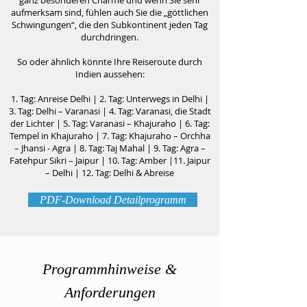
ganz besonderen Charme und wenn Sie sehr
aufmerksam sind, fühlen auch Sie die „göttlichen
Schwingungen“, die den Subkontinent jeden Tag
durchdringen.
So oder ähnlich könnte Ihre Reiseroute durch
Indien aussehen:
1. Tag: Anreise Delhi | 2. Tag: Unterwegs in Delhi |
3. Tag: Delhi – Varanasi | 4. Tag: Varanasi, die Stadt
der Lichter | 5. Tag: Varanasi – Khajuraho | 6. Tag:
Tempel in Khajuraho | 7. Tag: Khajuraho – Orchha
– Jhansi - Agra | 8. Tag: Taj Mahal | 9. Tag: Agra –
Fatehpur Sikri – Jaipur | 10. Tag: Amber |11. Jaipur
– Delhi | 12. Tag: Delhi & Abreise
PDF-Download Detailprogramm
Programmhinweise &
Anforderungen