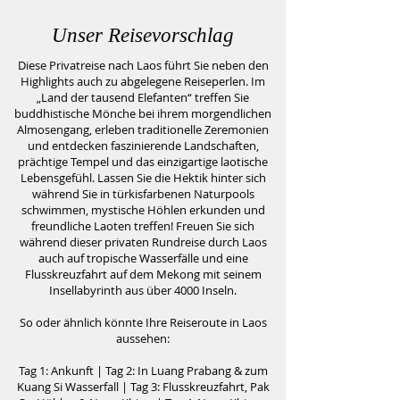
Unser Reisevorschlag
Diese Privatreise nach Laos führt Sie neben den
Highlights auch zu abgelegene Reiseperlen. Im
„Land der tausend Elefanten“ treffen Sie
buddhistische Mönche bei ihrem morgendlichen
Almosengang, erleben traditionelle Zeremonien
und entdecken faszinierende Landschaften,
prächtige Tempel und das einzigartige laotische
Lebensgefühl. Lassen Sie die Hektik hinter sich
während Sie in türkisfarbenen Naturpools
schwimmen, mystische Höhlen erkunden und
freundliche Laoten treffen! Freuen Sie sich
während dieser privaten Rundreise durch Laos
auch auf tropische Wasserfälle und eine
Flusskreuzfahrt auf dem Mekong mit seinem
Insellabyrinth aus über 4000 Inseln.
So oder ähnlich könnte Ihre Reiseroute in Laos
aussehen:
Tag 1: Ankunft | Tag 2: In Luang Prabang & zum
Kuang Si Wasserfall | Tag 3: Flusskreuzfahrt, Pak